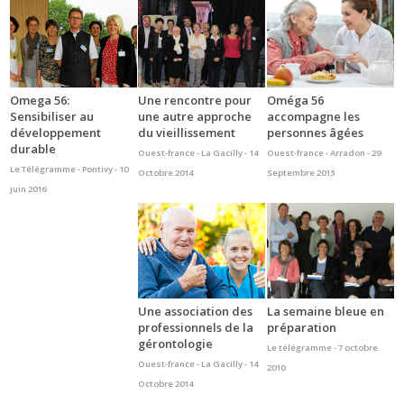
Omega 56:
Une rencontre pour
Oméga 56
Sensibiliser au
une autre approche
accompagne les
développement
du vieillissement
personnes âgées
durable
Ouest-france - La Gacilly - 14
Ouest-france - Arradon - 29
Le Télégramme - Pontivy - 10
Octobre 2014
Septembre 2013
juin 2016
Une association des
La semaine bleue en
professionnels de la
préparation
gérontologie
Le télégramme - 7 octobre
Ouest-france - La Gacilly - 14
2010
Octobre 2014