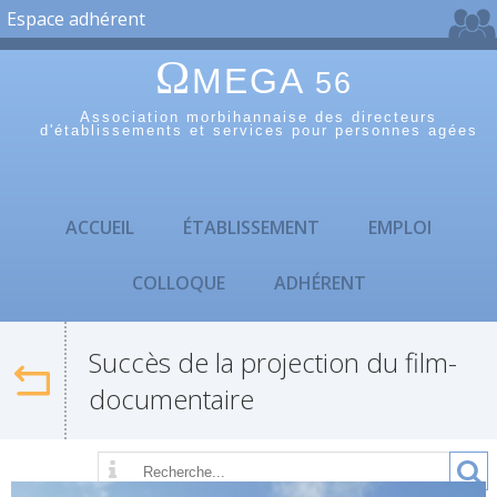
Espace adhérent
Ω
MEGA
56
Association morbihannaise des directeurs
d'établissements et services pour personnes agées
ACCUEIL
ÉTABLISSEMENT
EMPLOI
COLLOQUE
ADHÉRENT
Retour
Succès de la projection du film-
documentaire